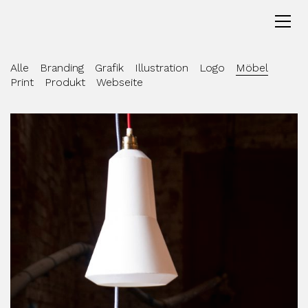
Alle
Branding
Grafik
Illustration
Logo
Möbel
Print
Produkt
Webseite